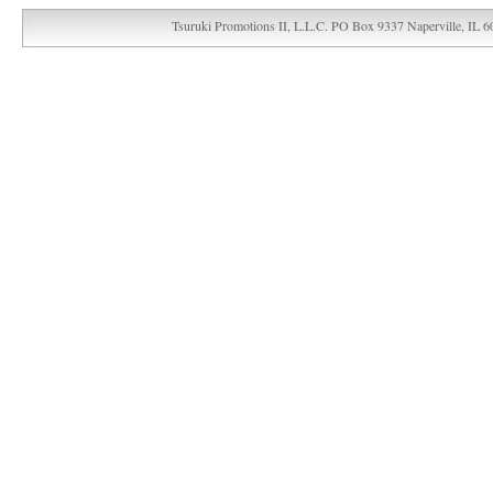
Tsuruki Promotions II, L.L.C. PO Box 9337 Naperville, IL 6